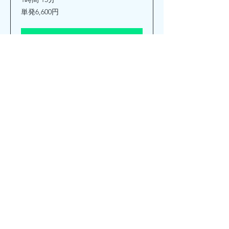
単
単発6,600円
発
6,600
円
詳細情報
ノーズワーク 狭山市
AUN クラス
1時間 15分