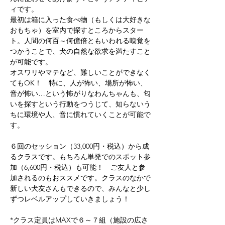
ィです。
最初は箱に入った食べ物（もしくは大好きな
おもちゃ）を室内で探すところからスター
ト。人間の何百～何億倍ともいわれる嗅覚を
つかうことで、犬の自然な欲求を満たすこと
が可能です。
オスワリやマテなど、難しいことができなく
てもOK！ 特に、人が怖い、場所が怖い、
音が怖い…という怖がりなわんちゃんも、匂
いを探すという行動をつうじて、知らないう
ちに環境や人、音に慣れていくことが可能で
す。
６回のセッション（33,000円・税込）から成
るクラスです。もちろん単発でのスポット参
加（6,600円・税込）も可能！ ご友人と参
加されるのもおススメです。クラスのなかで
新しい犬友さんもできるので、みんなと少し
ずつレベルアップしていきましょう！
*クラス定員はMAXで６～７組（施設の広さ